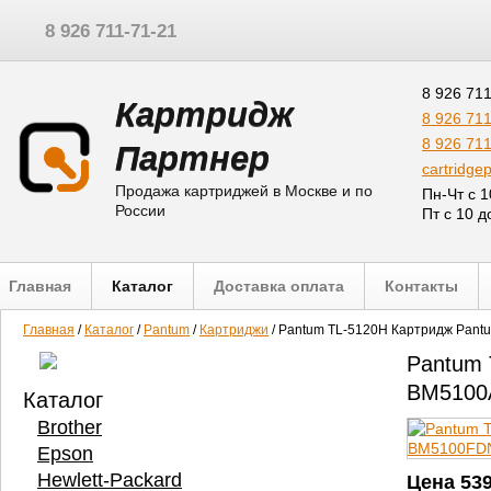
8 926 711-71-21
8 926 71
Картридж
8 926 71
8 926 71
Партнер
cartridge
Продажа картриджей в Москве и по
Пн-Чт с 1
России
Пт с 10 д
Главная
Каталог
Доставка оплата
Контакты
Главная
/
Каталог
/
Pantum
/
Картриджи
/
Pantum TL-5120H Картридж P
Pantum
BM5100
Каталог
Brother
Epson
Hewlett-Packard
Цена
53